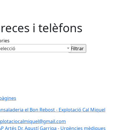
reces i telèfons
ories
elecció
pàgines
nsaladeria el Bon Rebost - Explotació Cal Miquel
plotaciocalmiquel@gmail.com
P Artés Dr. Agustí Garriga - Urgències mèdiques