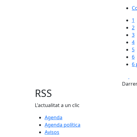
Co
1
2
3
4
5
6
6 
X
Darrer
RSS
L'actualitat a un clic
Agenda
Agenda política
Avisos