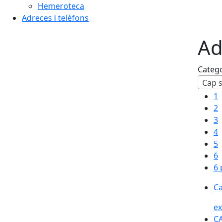
Hemeroteca
Adreces i telèfons
Ad
Categ
Cap s
1
2
3
4
5
6
6 
Ca
ex
CA