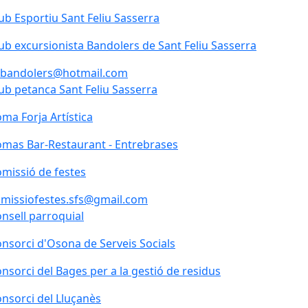
ub Esportiu Sant Feliu Sasserra
ub Esportiu Sant Feliu Sasserra
ub excursionista Bandolers de Sant Feliu Sasserra
ub excursionista Bandolers de Sant Feliu Sasserra
ebandolers@hotmail.com
ub petanca Sant Feliu Sasserra
ma Forja Artística
mas Bar-Restaurant - Entrebrases
missió de festes
missió de festes
missiofestes.sfs@gmail.com
nsell parroquial
nsorci d'Osona de Serveis Socials
nsorci del Bages per a la gestió de residus
nsorci del Lluçanès