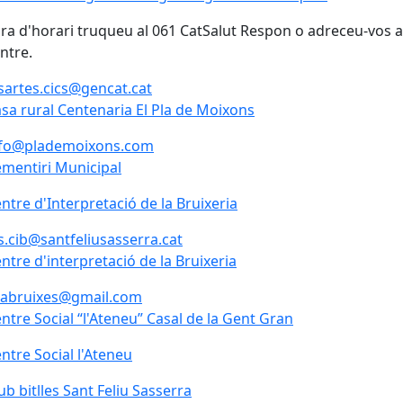
ra d'horari truqueu al 061 CatSalut Respon o adreceu-vos a
ntre.
sartes.cics@gencat.cat
sa rural Centenaria El Pla de Moixons
sa rural Centenaria El Pla de Moixons
nfo@plademoixons.com
mentiri Municipal
ntre d'Interpretació de la Bruixeria
ntre d'Interpretació de la Bruixeria
s.cib@santfeliusasserra.cat
ntre d'interpretació de la Bruixeria
ntre d'interpretació de la Bruixeria
rabruixes@gmail.com
ntre Social “l'Ateneu” Casal de la Gent Gran
ntre Social l'Ateneu
ntre Social l'Ateneu
ub bitlles Sant Feliu Sasserra
ub bitlles Sant Feliu Sasserra