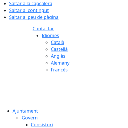
Saltar a la capçalera
Saltar al contingut
Saltar al peu de pàgina
Contactar
Idiomes
Català
Castellà
Anglès
Alemany
Francès
08.08.2026 | 01:56
Ajuntament
Govern
Consistori