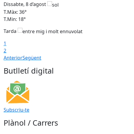
Dissabte, 8 d’agost
D
T.Màx: 36°
T
T.Min: 18°
T
Tarda
1
2
Anterior
Següent
Butlletí digital
Subscriu-te
Plànol / Carrers