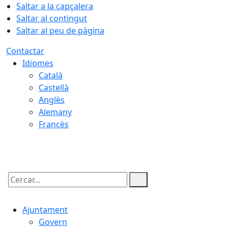
Saltar a la capçalera
Saltar al contingut
Saltar al peu de pàgina
Contactar
Idiomes
Català
Castellà
Anglès
Alemany
Francès
08.08.2026 | 01:44
Cercar:
Ajuntament
Govern