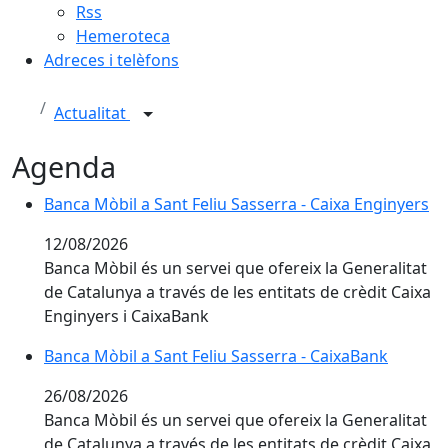
Rss
Hemeroteca
Adreces i telèfons
Actualitat
Agenda
Banca Mòbil a Sant Feliu Sasserra - Caixa Enginyers
Banca Mòbil a Sant Feliu Sasserra - Caixa Enginyers
12/08/2026
Banca Mòbil és un servei que ofereix la Generalitat
de Catalunya a través de les entitats de crèdit Caixa
Enginyers i CaixaBank
Banca Mòbil a Sant Feliu Sasserra - CaixaBank
Banca Mòbil a Sant Feliu Sasserra - CaixaBank
26/08/2026
Banca Mòbil és un servei que ofereix la Generalitat
de Catalunya a través de les entitats de crèdit Caixa