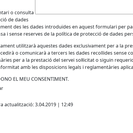
ari o consulta
ció de dades
ament des les dades introduïdes en aquest formulari per part
sa i sense reserves de la política de protecció de dades pe
tament utilitzarà aquestes dades exclusivament per a la prest
 cedirà o comunicarà a tercers les dades recollides sense c
àries per a la prestació del servei sol·licitat o siguin reque
formitat amb les disposicions legals i reglamentàries apli
 DONO EL MEU CONSENTIMENT.
a actualització: 3.04.2019 | 12:49