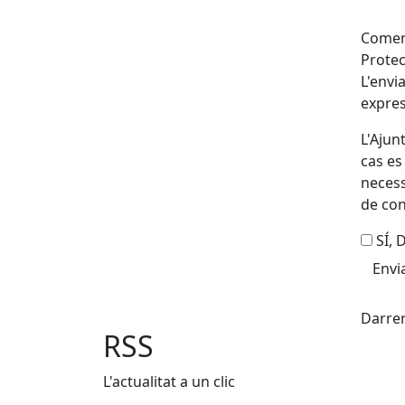
Coment
Protec
L'envi
expres
L'Ajun
cas es
necess
de con
SÍ,
X
Darrer
RSS
L'actualitat a un clic