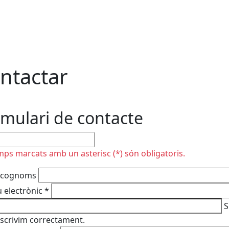
ntactar
mulari de contacte
plir
mps marcats amb un asterisc (*) són obligatoris.
 cognoms
 electrònic
*
S
escrivim correctament.