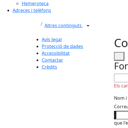
Hemeroteca
Adreces i telèfons
Altres continguts
Co
Avís legal
Protecció de dades
Accessibilitat
Contactar
For
Crèdits
No om
Els ca
Nom i
Correu
que l'