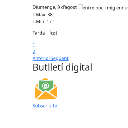
Diumenge, 9 d’agost
T.Màx: 38°
T.Min: 17°
Tarda
1
2
Anterior
Següent
Butlletí digital
Subscriu-te