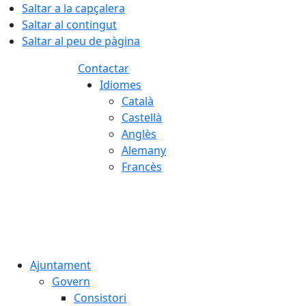
Saltar a la capçalera
Saltar al contingut
Saltar al peu de pàgina
Contactar
Idiomes
Català
Castellà
Anglès
Alemany
Francès
09.08.2026 | 09:32
Ajuntament
Govern
Consistori