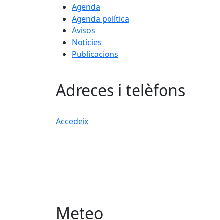
Agenda
Agenda política
Avisos
Notícies
Publicacions
Adreces i telèfons
Accedeix
Meteo