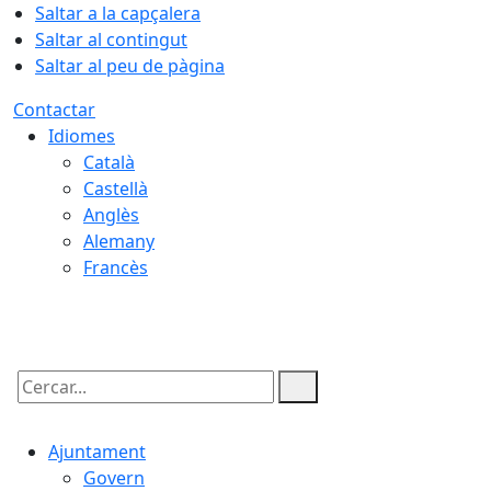
Saltar a la capçalera
Saltar al contingut
Saltar al peu de pàgina
Contactar
Idiomes
Català
Castellà
Anglès
Alemany
Francès
08.08.2026 | 06:24
Cercar:
Ajuntament
Govern