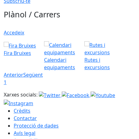
Subscriu-te
Plànol / Carrers
Accedeix
Fira Bruixes
Calendari
Rutes i
equipaments
excursions
Anterior
Següent
1
Xarxes socials:
Crèdits
Contactar
Protecció de dades
Avís legal