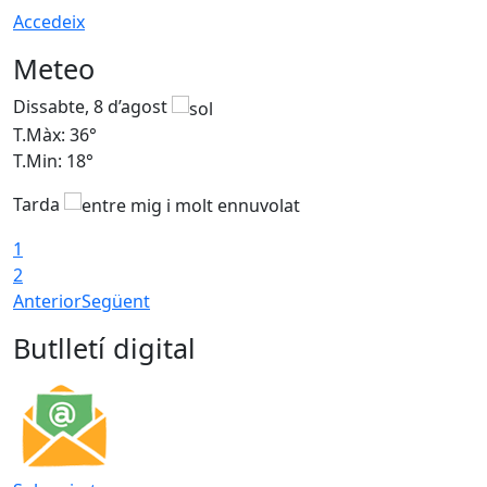
Accedeix
Meteo
Dissabte, 8 d’agost
D
T.Màx: 36°
T
T.Min: 18°
T
Tarda
1
2
Anterior
Següent
Butlletí digital