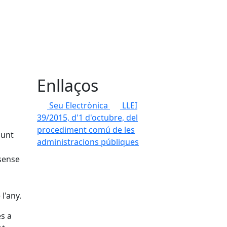
Enllaços
Seu Electrònica
LLEI
39/2015, d'1 d'octubre, del
procediment comú de les
punt
administracions públiques
 sense
l'any.
es a