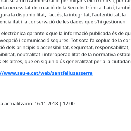
onar-se amb l'Administració per mitjans electrònics i, per tan
x la necessitat de creació de la Seu electrònica. I així, també
ura la disponibilitat, l'accés, la integritat, l'autenticitat, la
encialitat i la conservació de les dades que s'hi gestionen.
 electrònica garanteix que la informació publicada és de qua
vegació i comunicació segures. Tot sota l'aixopluc de la cor
ció dels principis d'accessibilitat, seguretat, responsabilitat,
bilitat, neutralitat i interoperabilitat de la normativa estable
s els altres, que en siguin d'ús generalitzat per a la ciutadan
://www.seu-e.cat/web/santfeliusasserra
a actualització: 16.11.2018 | 12:00