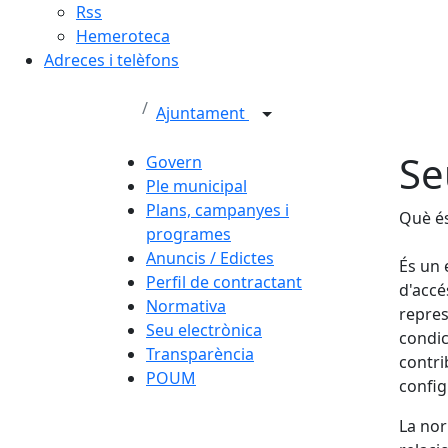
Rss
Hemeroteca
Adreces i telèfons
Ajuntament
Se
Govern
Ple municipal
Plans, campanyes i
Què és
programes
Anuncis / Edictes
És un 
Perfil de contractant
d'accé
Normativa
repres
Seu electrònica
condic
Transparència
contri
POUM
config
La nor