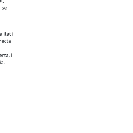
t,
, se
litat i
recta
rta, i
ia.