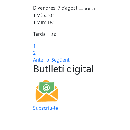
Divendres, 7 d’agost
T.Màx: 36°
T.Min: 18°
Tarda
1
2
Anterior
Següent
Butlletí digital
Subscriu-te