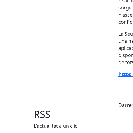
relaci
sorgei
n'asseg
confid
La Seu
una na
aplica
disponi
de tot
https
X
Darrer
RSS
L'actualitat a un clic