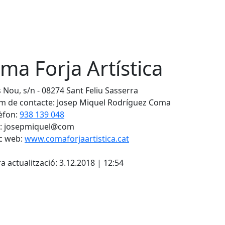
ma Forja Artística
 Nou, s/n - 08274 Sant Feliu Sasserra
 de contacte: Josep Miquel Rodríguez Coma
èfon:
938 139 048
: josepmiquel@com
c web:
www.comaforjaartistica.cat
a actualització: 3.12.2018 | 12:54