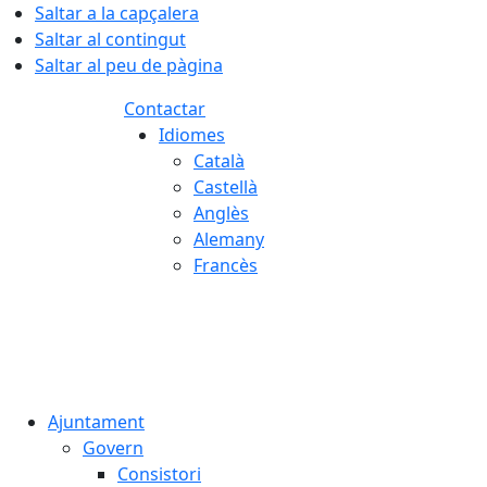
Saltar a la capçalera
Saltar al contingut
Saltar al peu de pàgina
Contactar
Idiomes
Català
Castellà
Anglès
Alemany
Francès
08.08.2026 | 03:55
Ajuntament
Govern
Consistori