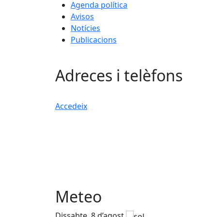
Agenda política
Avisos
Notícies
Publicacions
Adreces i telèfons
Accedeix
Meteo
Dissabte, 8 d’agost