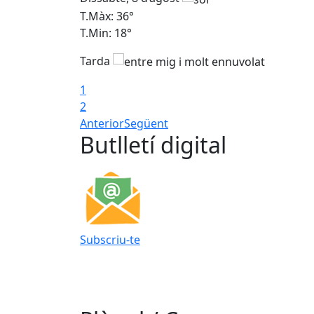
T.Màx: 36°
T.Min: 18°
Tarda
1
2
Anterior
Següent
Butlletí digital
Subscriu-te