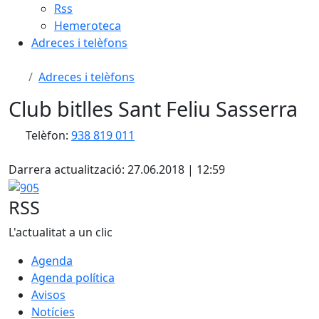
Rss
Hemeroteca
Adreces i telèfons
Adreces i telèfons
Club bitlles Sant Feliu Sasserra
Telèfon:
938 819 011
X
Darrera actualització: 27.06.2018 | 12:59
905
RSS
L'actualitat a un clic
Agenda
Agenda política
Avisos
Notícies