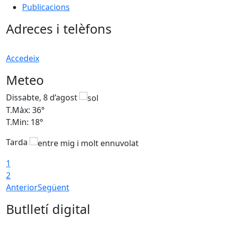
Publicacions
Adreces i telèfons
Accedeix
Meteo
Dissabte, 8 d’agost
D
T.Màx: 36°
T
T.Min: 18°
T
Tarda
1
2
Anterior
Següent
Butlletí digital