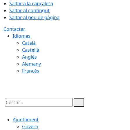
Saltar a la capçalera
Saltar al contingut
Saltar al peu de pàgina
Contactar
Idiomes
Català
Castellà
Anglès
Alemany
Francès
08.08.2026 | 09:41
Cercar:
Ajuntament
Govern