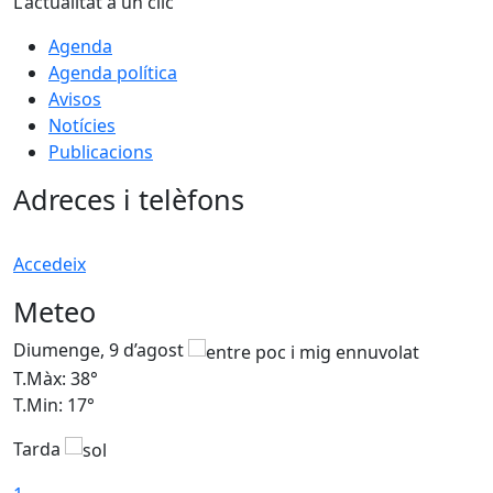
L'actualitat a un clic
Agenda
Agenda política
Avisos
Notícies
Publicacions
Adreces i telèfons
Accedeix
Meteo
Diumenge, 9 d’agost
D
T.Màx: 38°
T
T.Min: 17°
T
Tarda
T