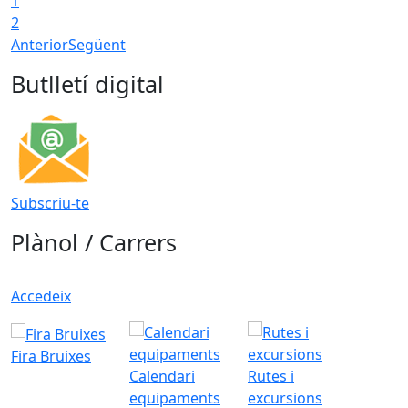
1
2
Anterior
Següent
Butlletí digital
Subscriu-te
Plànol / Carrers
Accedeix
Fira Bruixes
Calendari
Rutes i
equipaments
excursions