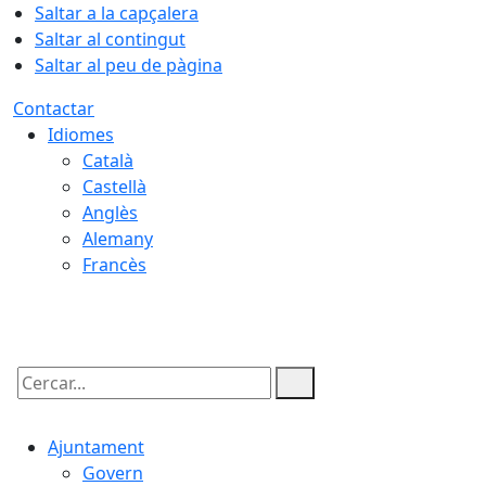
Saltar a la capçalera
Saltar al contingut
Saltar al peu de pàgina
Contactar
Idiomes
Català
Castellà
Anglès
Alemany
Francès
08.08.2026 | 15:27
Cercar:
Ajuntament
Govern