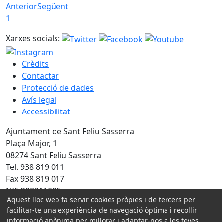
Anterior
Següent
1
Xarxes socials:
Crèdits
Contactar
Protecció de dades
Avís legal
Accessibilitat
Ajuntament de Sant Feliu Sasserra
Plaça Major, 1
08274 Sant Feliu Sasserra
Tel. 938 819 011
Fax 938 819 017
NIF P0821100E
Aquest lloc web fa servir cookies pròpies i de tercers per
facilitar-te una experiència de navegació òptima i recollir
Amb la col·laboració de:
informació anònima per millorar i adaptar-nos a les teves