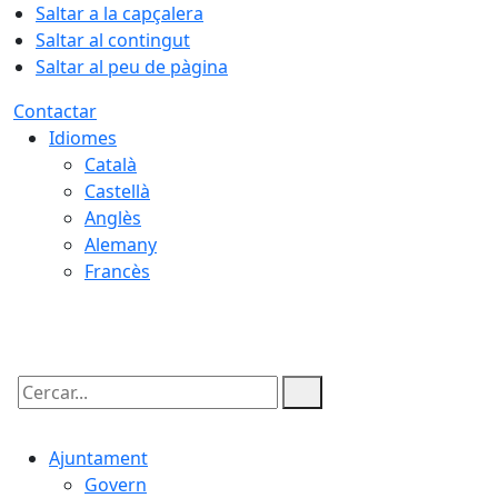
Saltar a la capçalera
Saltar al contingut
Saltar al peu de pàgina
Contactar
Idiomes
Català
Castellà
Anglès
Alemany
Francès
06.08.2026 | 04:24
Cercar:
Ajuntament
Govern