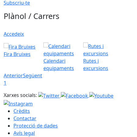
Subscriu-te
Plànol / Carrers
Accedeix
Fira Bruixes
Calendari
Rutes i
equipaments
excursions
Anterior
Següent
1
Xarxes socials:
Crèdits
Contactar
Protecció de dades
Avís legal