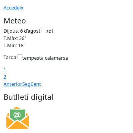
Accedeix
Meteo
Dijous, 6 d’agost
D
T.Màx: 36°
T
T.Min: 18°
T
Tarda
T
1
2
Anterior
Següent
Butlletí digital