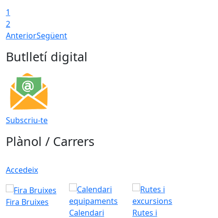
1
2
Anterior
Següent
Butlletí digital
Subscriu-te
Plànol / Carrers
Accedeix
Fira Bruixes
Calendari
Rutes i