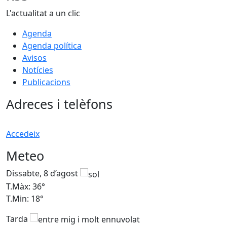
L'actualitat a un clic
Agenda
Agenda política
Avisos
Notícies
Publicacions
Adreces i telèfons
Accedeix
Meteo
Dissabte, 8 d’agost
D
T.Màx: 36°
T
T.Min: 18°
T
Tarda