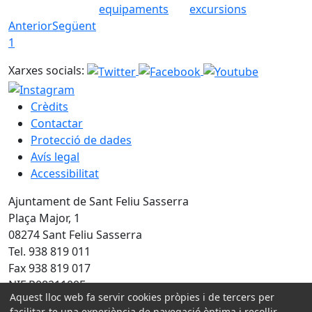
equipaments
excursions
Anterior
Següent
1
Xarxes socials:
Crèdits
Contactar
Protecció de dades
Avís legal
Accessibilitat
Ajuntament de Sant Feliu Sasserra
Plaça Major, 1
08274 Sant Feliu Sasserra
Tel. 938 819 011
Fax 938 819 017
NIF P0821100E
Aquest lloc web fa servir cookies pròpies i de tercers per
facilitar-te una experiència de navegació òptima i recollir