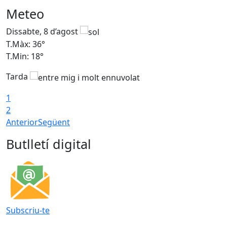
Meteo
Dissabte, 8 d’agost
D
T.Màx: 36°
T
T.Min: 18°
T
Tarda
1
2
Anterior
Següent
Butlletí digital
Subscriu-te