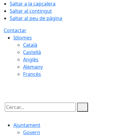
Saltar a la capçalera
Saltar al contingut
Saltar al peu de pàgina
Contactar
Idiomes
Català
Castellà
Anglès
Alemany
Francès
07.08.2026 | 03:46
Cercar:
Ajuntament
Govern