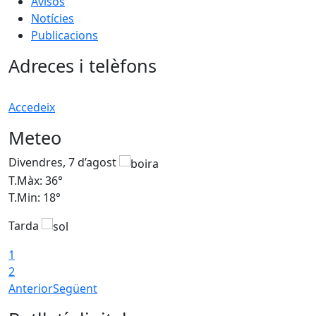
Avisos
Notícies
Publicacions
Adreces i telèfons
Accedeix
Meteo
Divendres, 7 d’agost
D
T.Màx: 36°
T
T.Min: 18°
T
Tarda
T
1
2
Anterior
Següent