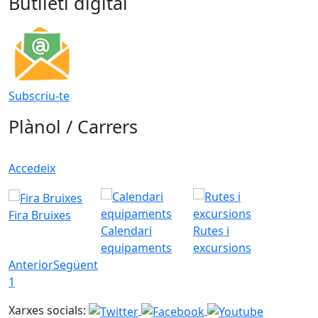
Butlletí digital
Subscriu-te
Plànol / Carrers
Accedeix
Fira Bruixes
Calendari
Rutes i
equipaments
excursions
Anterior
Següent
1
Xarxes socials: