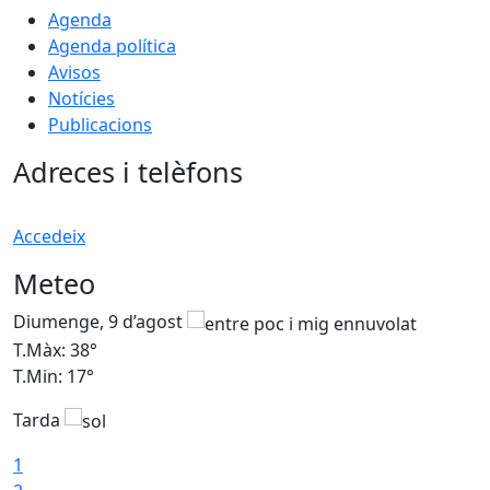
Agenda
Agenda política
Avisos
Notícies
Publicacions
Adreces i telèfons
Accedeix
Meteo
Diumenge, 9 d’agost
D
T.Màx: 38°
T
T.Min: 17°
T
Tarda
T
1