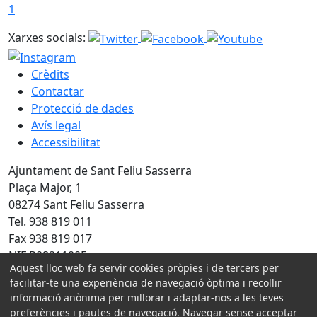
1
Xarxes socials:
Crèdits
Contactar
Protecció de dades
Avís legal
Accessibilitat
Ajuntament de Sant Feliu Sasserra
Plaça Major, 1
08274 Sant Feliu Sasserra
Tel. 938 819 011
Fax 938 819 017
NIF P0821100E
Aquest lloc web fa servir cookies pròpies i de tercers per
facilitar-te una experiència de navegació òptima i recollir
Amb la col·laboració de:
informació anònima per millorar i adaptar-nos a les teves
preferències i pautes de navegació. Navegar sense acceptar