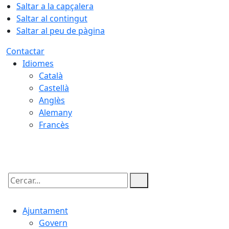
Saltar a la capçalera
Saltar al contingut
Saltar al peu de pàgina
Contactar
Idiomes
Català
Castellà
Anglès
Alemany
Francès
06.08.2026 | 15:06
Cercar:
Ajuntament
Govern