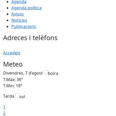
Agenda
Agenda política
Avisos
Notícies
Publicacions
Adreces i telèfons
Accedeix
Meteo
Divendres, 7 d’agost
D
T.Màx: 36°
T
T.Min: 18°
T
Tarda
T
1
2