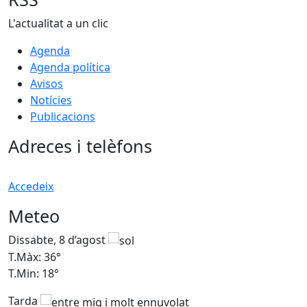
L'actualitat a un clic
Agenda
Agenda política
Avisos
Notícies
Publicacions
Adreces i telèfons
Accedeix
Meteo
Dissabte, 8 d’agost
D
T.Màx: 36°
T
T.Min: 18°
T
Tarda