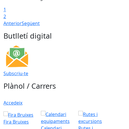
1
2
Anterior
Següent
Butlletí digital
Subscriu-te
Plànol / Carrers
Accedeix
Fira Bruixes
Calendari
Rutes i