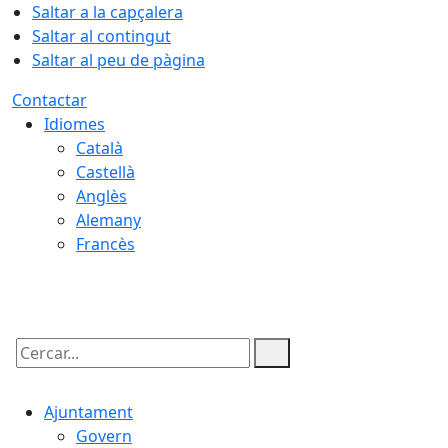
Saltar a la capçalera
Saltar al contingut
Saltar al peu de pàgina
Contactar
Idiomes
Català
Castellà
Anglès
Alemany
Francès
07.08.2026 | 20:01
Cercar:
Ajuntament
Govern