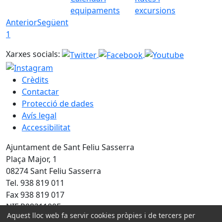
equipaments
excursions
Anterior
Següent
1
Xarxes socials:
Crèdits
Contactar
Protecció de dades
Avís legal
Accessibilitat
Ajuntament de Sant Feliu Sasserra
Plaça Major, 1
08274 Sant Feliu Sasserra
Tel. 938 819 011
Fax 938 819 017
NIF P0821100E
Aquest lloc web fa servir cookies pròpies i de tercers per