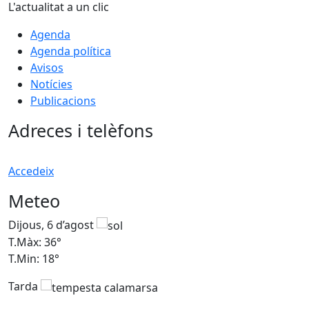
L'actualitat a un clic
Agenda
Agenda política
Avisos
Notícies
Publicacions
Adreces i telèfons
Accedeix
Meteo
Dijous, 6 d’agost
D
T.Màx: 36°
T
T.Min: 18°
T
Tarda
T