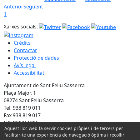
Anterior
Següent
1
Xarxes socials:
Crèdits
Contactar
Protecció de dades
Avís legal
Accessibilitat
Ajuntament de Sant Feliu Sasserra
Plaça Major, 1
08274 Sant Feliu Sasserra
Tel. 938 819 011
Fax 938 819 017
NIF P0821100E
Aquest lloc web fa servir cookies pròpies i de tercers per
Amb la col·laboració de:
facilitar-te una experiència de navegació òptima i recollir