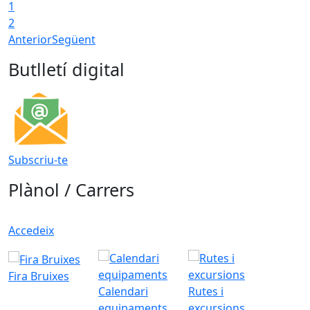
1
2
Anterior
Següent
Butlletí digital
Subscriu-te
Plànol / Carrers
Accedeix
Fira Bruixes
Calendari
Rutes i
equipaments
excursions