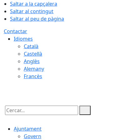
Saltar a la capçalera
Saltar al contingut
Saltar al peu de pàgina
Contactar
Idiomes
Català
Castellà
Anglès
Alemany
Francès
06.08.2026 | 05:53
Cercar:
Ajuntament
Govern