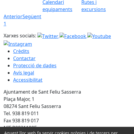
Calendari
Rutes i
equipaments
excursions
Anterior
Següent
1
Xarxes socials:
Crèdits
Contactar
Protecció de dades
Avís legal
Accessibilitat
Ajuntament de Sant Feliu Sasserra
Plaça Major, 1
08274 Sant Feliu Sasserra
Tel. 938 819 011
Fax 938 819 017
NIF P0821100E
Aquest lloc web fa servir cookies pròpies i de tercers per