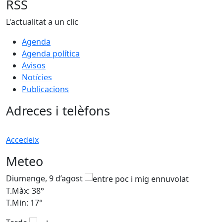
RSS
L'actualitat a un clic
Agenda
Agenda política
Avisos
Notícies
Publicacions
Adreces i telèfons
Accedeix
Meteo
Diumenge, 9 d’agost
D
T.Màx: 38°
T
T.Min: 17°
T