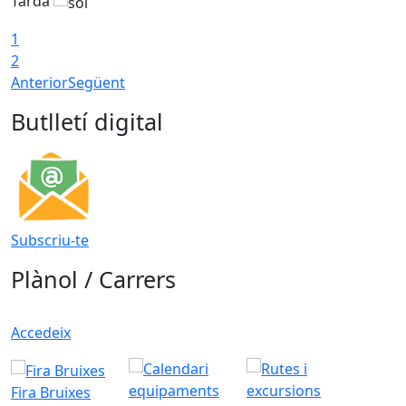
Tarda
T
1
2
Anterior
Següent
Butlletí digital
Subscriu-te
Plànol / Carrers
Accedeix
Fira Bruixes