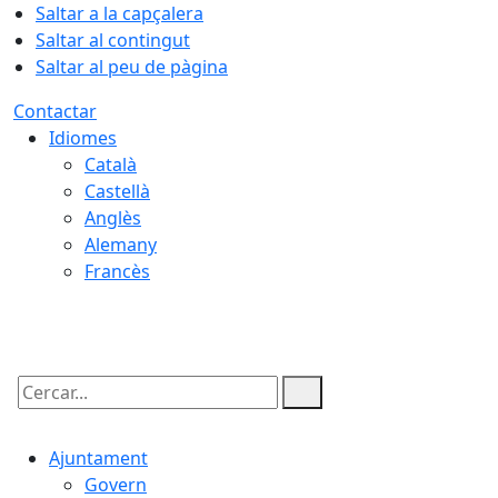
Saltar a la capçalera
Saltar al contingut
Saltar al peu de pàgina
Contactar
Idiomes
Català
Castellà
Anglès
Alemany
Francès
08.08.2026 | 15:06
Cercar:
Ajuntament
Govern