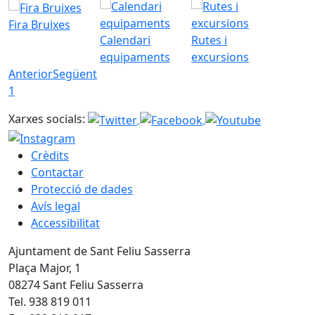
Fira Bruixes
Calendari
Rutes i
equipaments
excursions
Anterior
Següent
1
Xarxes socials:
Crèdits
Contactar
Protecció de dades
Avís legal
Accessibilitat
Ajuntament de Sant Feliu Sasserra
Plaça Major, 1
08274 Sant Feliu Sasserra
Tel. 938 819 011