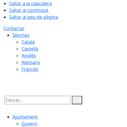
Saltar a la capçalera
Saltar al contingut
Saltar al peu de pàgina
Contactar
Idiomes
Català
Castellà
Anglès
Alemany
Francès
06.08.2026 | 13:56
Cercar:
Ajuntament
Govern