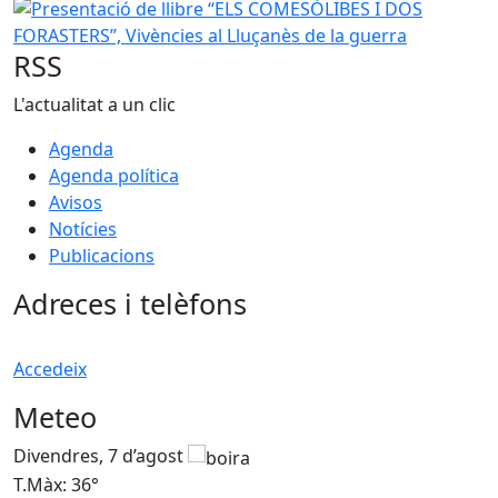
Presentació de llibre “ELS COMESÒLIBES I DOS FORASTERS”,
RSS
L'actualitat a un clic
Agenda
Agenda política
Avisos
Notícies
Publicacions
Adreces i telèfons
Accedeix
Meteo
Divendres, 7 d’agost
D
T.Màx: 36°
T