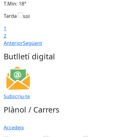
T.Min: 18°
T
Tarda
T
1
2
Anterior
Següent
Butlletí digital
Subscriu-te
Plànol / Carrers
Accedeix