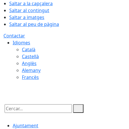
Saltar a la capçalera
Saltar al contingut
Saltar a imatges
Saltar al peu de pàgina
Contactar
Idiomes
Català
Castellà
Anglès
Alemany
Francès
07.08.2026 | 22:00
Cercar:
Ajuntament