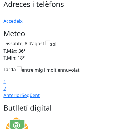
Adreces i telèfons
Accedeix
Meteo
Dissabte, 8 d’agost
D
T.Màx: 36°
T
T.Min: 18°
T
Tarda
1
2
Anterior
Següent
Butlletí digital