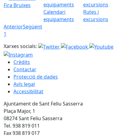
Fira Bruixes
Calendari
Rutes i
equipaments
excursions
Anterior
Següent
1
Xarxes socials:
Crèdits
Contactar
Protecció de dades
Avís legal
Accessibilitat
Ajuntament de Sant Feliu Sasserra
Plaça Major, 1
08274 Sant Feliu Sasserra
Tel. 938 819 011
Fax 938 819 017