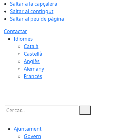
Saltar a la capçalera
Saltar al contingut
Saltar al peu de pàgina
Contactar
Idiomes
Català
Castellà
Anglès
Alemany
Francès
07.08.2026 | 23:58
Cercar:
Ajuntament
Govern