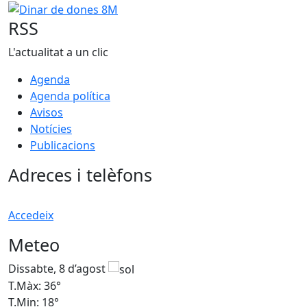
Dinar de dones 8M
RSS
L'actualitat a un clic
Agenda
Agenda política
Avisos
Notícies
Publicacions
Adreces i telèfons
Accedeix
Meteo
Dissabte, 8 d’agost
D
T.Màx: 36°
T
T.Min: 18°
T