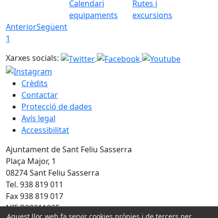
Calendari
Rutes i
equipaments
excursions
Anterior
Següent
1
Xarxes socials:
Crèdits
Contactar
Protecció de dades
Avís legal
Accessibilitat
Ajuntament de Sant Feliu Sasserra
Plaça Major, 1
08274 Sant Feliu Sasserra
Tel. 938 819 011
Fax 938 819 017
NIF P0821100E
Aquest lloc web fa servir cookies pròpies i de tercers per