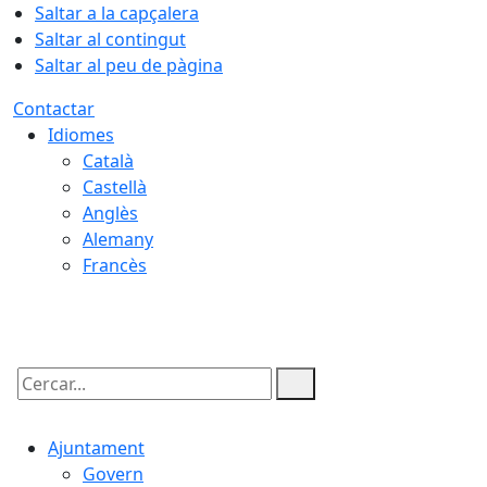
Saltar a la capçalera
Saltar al contingut
Saltar al peu de pàgina
Contactar
Idiomes
Català
Castellà
Anglès
Alemany
Francès
09.08.2026 | 13:21
Cercar:
Ajuntament
Govern