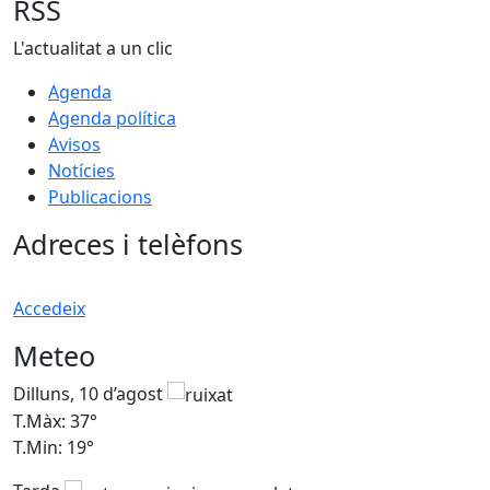
RSS
L'actualitat a un clic
Agenda
Agenda política
Avisos
Notícies
Publicacions
Adreces i telèfons
Accedeix
Meteo
Dilluns, 10 d’agost
D
T.Màx: 37°
T
T.Min: 19°
T