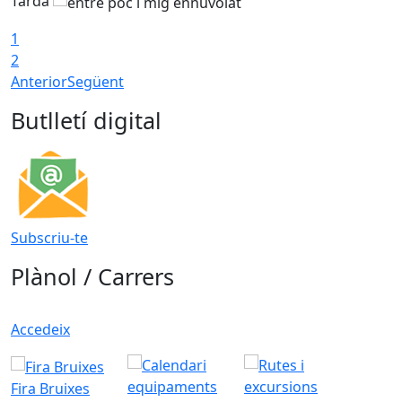
Tarda
T
1
2
Anterior
Següent
Butlletí digital
Subscriu-te
Plànol / Carrers
Accedeix
Fira Bruixes