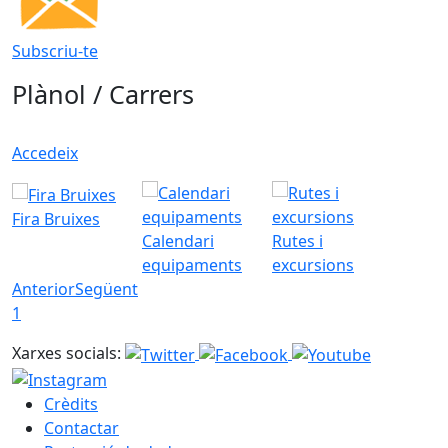
Subscriu-te
Plànol / Carrers
Accedeix
Fira Bruixes
Calendari
Rutes i
equipaments
excursions
Anterior
Següent
1
Xarxes socials:
Crèdits
Contactar