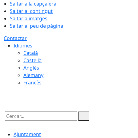
Saltar a la capçalera
Saltar al contingut
Saltar a imatges
Saltar al peu de pàgina
Contactar
Idiomes
Català
Castellà
Anglès
Alemany
Francès
07.08.2026 | 05:28
Cercar:
Ajuntament