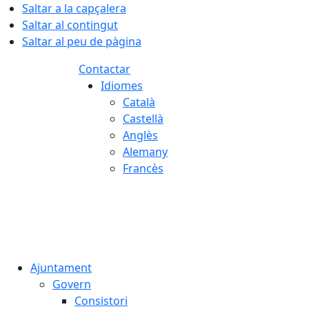
Saltar a la capçalera
Saltar al contingut
Saltar al peu de pàgina
Contactar
Idiomes
Català
Castellà
Anglès
Alemany
Francès
08.08.2026 | 07:16
Ajuntament
Govern
Consistori