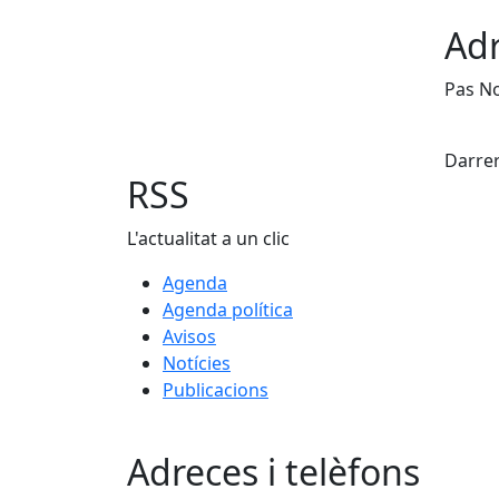
Adr
Pas N
X
Darrer
RSS
L'actualitat a un clic
Agenda
Agenda política
Avisos
Notícies
Publicacions
Adreces i telèfons