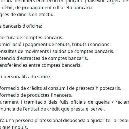
tirada de diners en efectiu mitjançant qualsevol targeta de 
 dèbit, de prepagament o llibreta bancària.
grés de diners en efectiu.
s bancaris d'oficina:
ertura de comptes bancaris.
miciliació i pagament de rebuts, tributs i sancions.
nsultes de moviments i saldos de comptes bancaris.
tenció d'extractes de comptes bancaris.
ansferències entre comptes bancaris.
ó personalitzada sobre:
formació de crèdits al consum i de préstecs hipotecaris.
formació de productes financers.
iurament i tramitació dels fulls oficials de queixa / recla
núncia de l'entitat de crèdit que presta el servei.
rà una persona professional disposada a ajudar-te i a resol
 que tinguis.