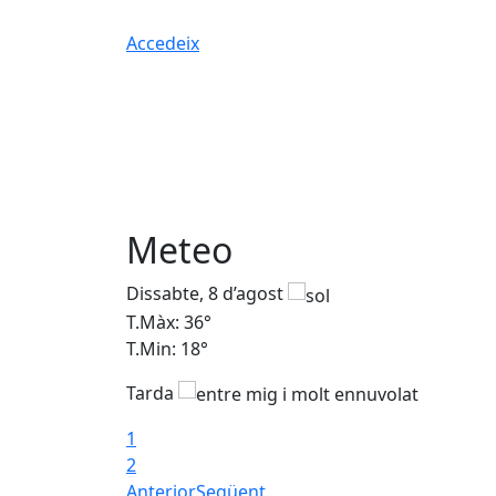
Accedeix
Meteo
Dissabte, 8 d’agost
T.Màx: 36°
T.Min: 18°
Tarda
1
2
Anterior
Següent