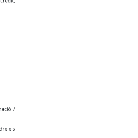
crèdit,
mació /
dre els