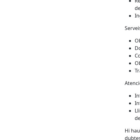
Re
de
In
Servei
Ob
Do
Co
Ob
Tr
Atenci
In
In
Ll
de
Hi hau
dubtes