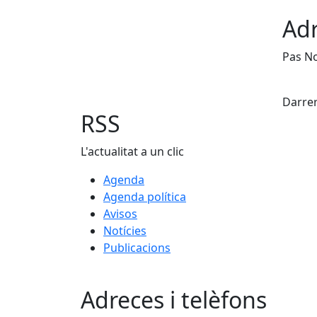
Adr
Pas N
X
Darrer
RSS
L'actualitat a un clic
Agenda
Agenda política
Avisos
Notícies
Publicacions
Adreces i telèfons