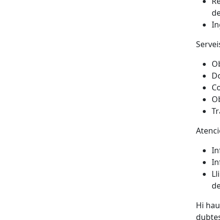
Re
de
In
Servei
Ob
Do
Co
Ob
Tr
Atenci
In
In
Ll
de
Hi hau
dubtes