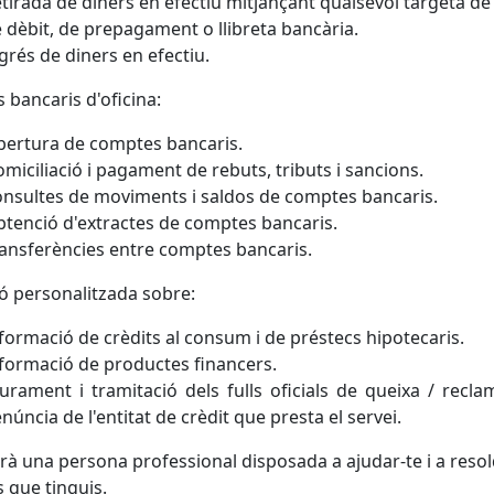
tirada de diners en efectiu mitjançant qualsevol targeta de 
 dèbit, de prepagament o llibreta bancària.
grés de diners en efectiu.
s bancaris d'oficina:
ertura de comptes bancaris.
miciliació i pagament de rebuts, tributs i sancions.
nsultes de moviments i saldos de comptes bancaris.
tenció d'extractes de comptes bancaris.
ansferències entre comptes bancaris.
ó personalitzada sobre:
formació de crèdits al consum i de préstecs hipotecaris.
formació de productes financers.
iurament i tramitació dels fulls oficials de queixa / recla
núncia de l'entitat de crèdit que presta el servei.
rà una persona professional disposada a ajudar-te i a resol
 que tinguis.