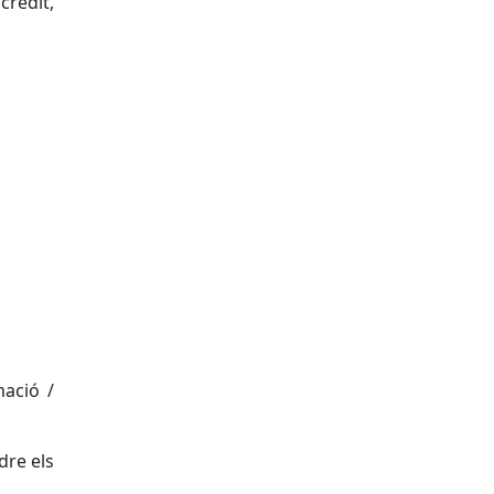
crèdit,
mació /
dre els