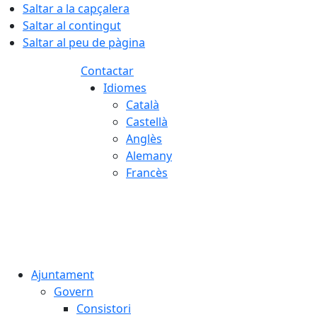
Saltar a la capçalera
Saltar al contingut
Saltar al peu de pàgina
Contactar
Idiomes
Català
Castellà
Anglès
Alemany
Francès
07.08.2026 | 18:13
Ajuntament
Govern
Consistori