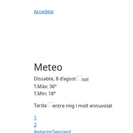
Accedeix
Meteo
Dissabte, 8 d’agost
T.Màx: 36°
T.Min: 18°
Tarda
1
2
Anterior
Següent