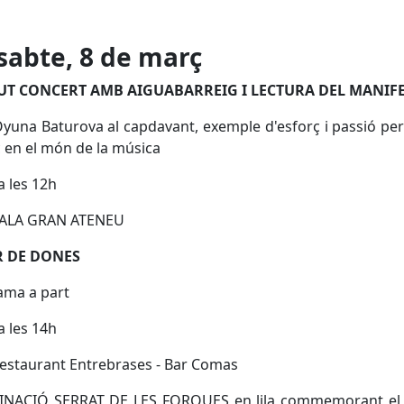
sabte, 8 de març
T CONCERT AMB AIGUABARREIG I LECTURA DEL MANIF
una Baturova al capdavant, exemple d'esforç i passió per
c en el món de la música
a les 12h
 SALA GRAN ATENEU
R DE DONES
ama a part
a les 14h
Restaurant Entrebrases - Bar Comas
MINACIÓ SERRAT DE LES FORQUES en lila commemorant el 