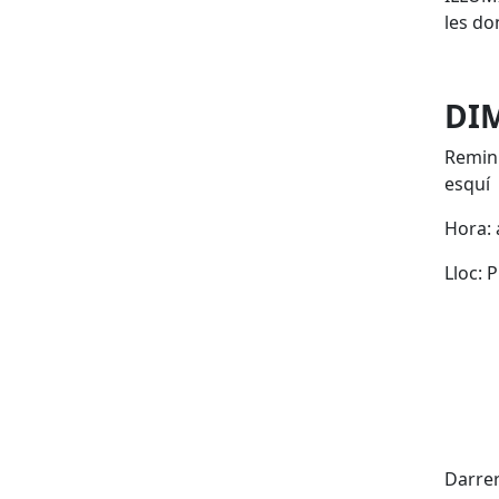
les do
DIM
Remini
esquí
Hora: 
Lloc: 
X
Darrer