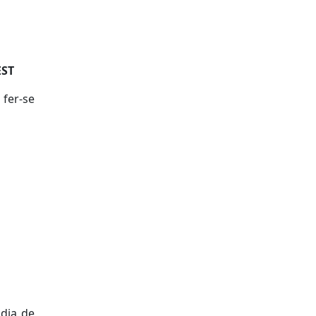
EST
 fer-se
dia de