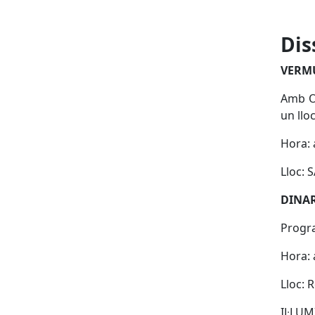
Dis
VERMU
Amb Oy
un llo
Hora: 
Lloc:
DINA
Progr
Hora: 
Lloc: 
IL·LU