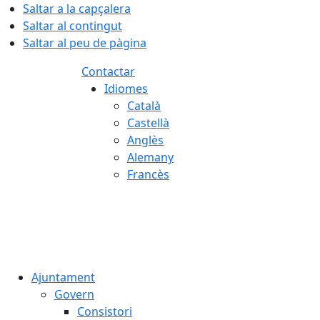
Saltar a la capçalera
Saltar al contingut
Saltar al peu de pàgina
Contactar
Idiomes
Català
Castellà
Anglès
Alemany
Francès
06.08.2026 | 20:22
Ajuntament
Govern
Consistori