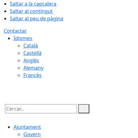
Saltar a la capçalera
Saltar al contingut
Saltar al peu de pàgina
Contactar
Idiomes
Català
Castellà
Anglès
Alemany
Francès
06.08.2026 | 11:16
Cercar:
Ajuntament
Govern