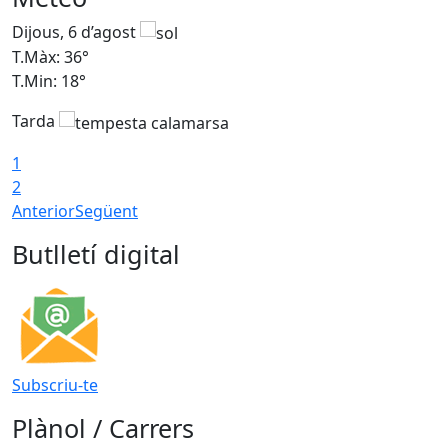
Dijous, 6 d’agost
D
T.Màx: 36°
T
T.Min: 18°
T
Tarda
T
1
2
Anterior
Següent
Butlletí digital
Subscriu-te
Plànol / Carrers