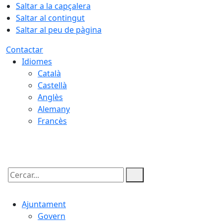
Saltar a la capçalera
Saltar al contingut
Saltar al peu de pàgina
Contactar
Idiomes
Català
Castellà
Anglès
Alemany
Francès
06.08.2026 | 01:40
Cercar:
Ajuntament
Govern