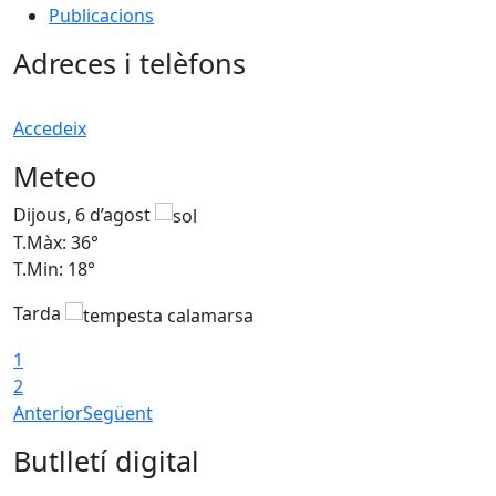
Publicacions
Adreces i telèfons
Accedeix
Meteo
Dijous, 6 d’agost
D
T.Màx: 36°
T
T.Min: 18°
T
Tarda
T
1
2
Anterior
Següent
Butlletí digital