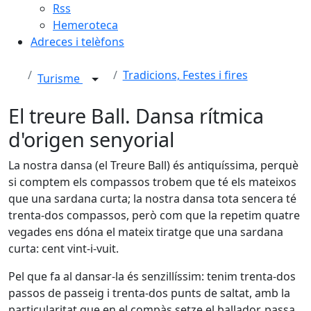
Rss
Hemeroteca
Adreces i telèfons
Tradicions, Festes i fires
Turisme
El treure Ball. Dansa rítmica
d'origen senyorial
La nostra dansa (el Treure Ball) és antiquíssima, perquè
si comptem els compassos trobem que té els mateixos
que una sardana curta; la nostra dansa tota sencera té
trenta-dos compassos, però com que la repetim quatre
vegades ens dóna el mateix tiratge que una sardana
curta: cent vint-i-vuit.
Pel que fa al dansar-la és senzillíssim: tenim trenta-dos
passos de passeig i trenta-dos punts de saltat, amb la
particularitat que en el compàs setze el ballador, passa