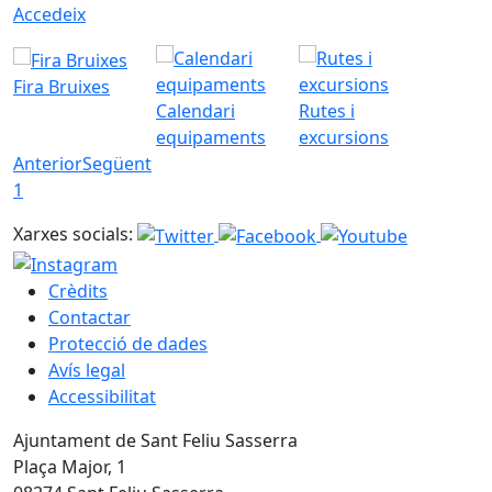
Accedeix
Fira Bruixes
Calendari
Rutes i
equipaments
excursions
Anterior
Següent
1
Xarxes socials:
Crèdits
Contactar
Protecció de dades
Avís legal
Accessibilitat
Ajuntament de Sant Feliu Sasserra
Plaça Major, 1