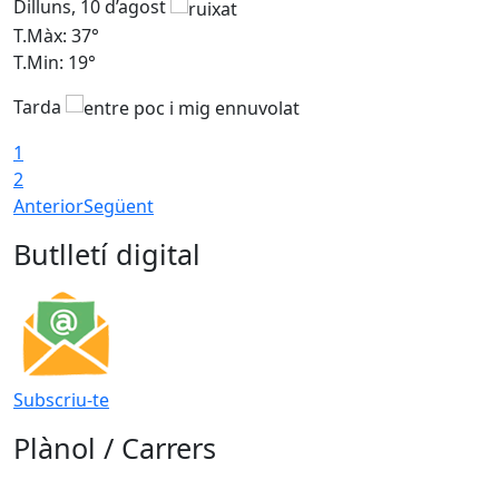
Dilluns, 10 d’agost
D
T.Màx: 37°
T
T.Min: 19°
T
Tarda
T
1
2
Anterior
Següent
Butlletí digital
Subscriu-te
Plànol / Carrers