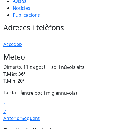
Avisos
Notícies
Publicacions
Adreces i telèfons
Accedeix
Meteo
Dimarts, 11 d’agost
D
T.Màx: 36°
T
T.Min: 20°
T
Tarda
T
1
2
Anterior
Següent