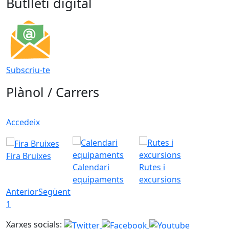
Butlletí digital
Subscriu-te
Plànol / Carrers
Accedeix
Fira Bruixes
Calendari
Rutes i
equipaments
excursions
Anterior
Següent
1
Xarxes socials: