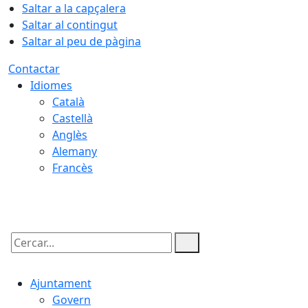
Saltar a la capçalera
Saltar al contingut
Saltar al peu de pàgina
Contactar
Idiomes
Català
Castellà
Anglès
Alemany
Francès
10.08.2026 | 18:39
Cercar:
Ajuntament
Govern