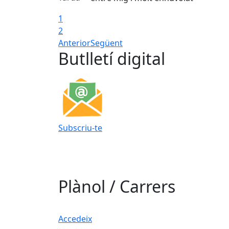
1
2
Anterior
Següent
Butlletí digital
Subscriu-te
Plànol / Carrers
Accedeix