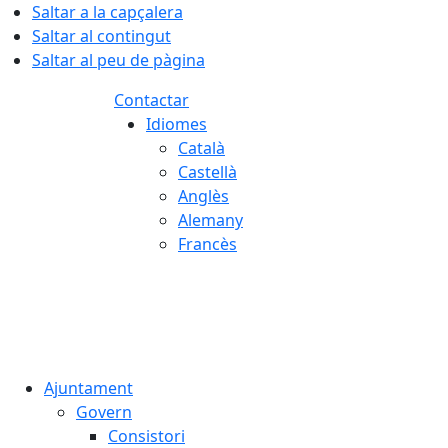
Saltar a la capçalera
Saltar al contingut
Saltar al peu de pàgina
Contactar
Idiomes
Català
Castellà
Anglès
Alemany
Francès
07.08.2026 | 16:06
Ajuntament
Govern
Consistori