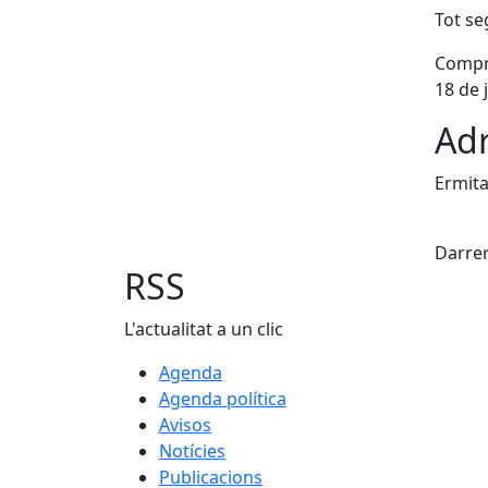
Tot seg
Compra
18 de j
Adr
Ermit
X
Darrer
RSS
L'actualitat a un clic
Agenda
Agenda política
Avisos
Notícies
Publicacions