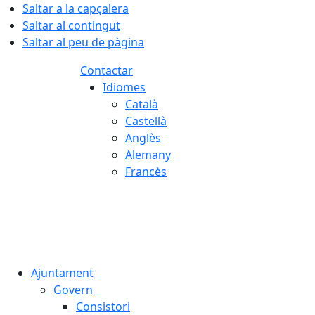
Saltar a la capçalera
Saltar al contingut
Saltar al peu de pàgina
Contactar
Idiomes
Català
Castellà
Anglès
Alemany
Francès
08.08.2026 | 02:23
Ajuntament
Govern
Consistori