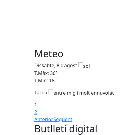
Meteo
Dissabte, 8 d’agost
T.Màx: 36°
T.Min: 18°
Tarda
1
2
Anterior
Següent
Butlletí digital