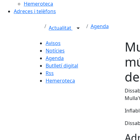
Hemeroteca
Adreces i telèfons
Agenda
Actualitat
Mu
Avisos
Notícies
mú
Agenda
Butlletí digital
de
Rss
Hemeroteca
Dissab
Mulla'
Inflab
Dissab
Adr